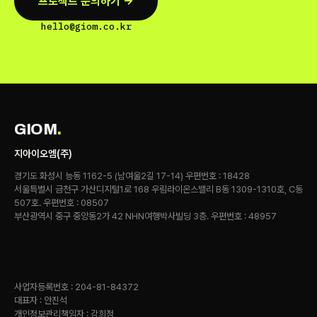
프로젝트 문의하기 →
hello@giom.co.kr
GIOM
.
지아이오엠(주)
경기도 화성시 능동 1162-5 (남여울2길 17-14) 우편번호 : 18428
서울특별시 금천구 가산디지털1로 168 우림라이온스밸리 B동 1309-1310호, C동
507호. 우편번호 : 08507
부산광역시 중구 중앙동2가 42 NHN여행박사빌딩 3층. 우편번호 : 48957
사업자등록번호 : 204-81-84372
대표자 : 안진석
개인정보관리책임자 : 강희정